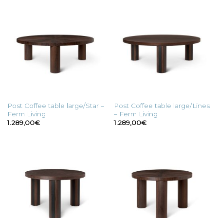
405,00€
a
469,00€
Post Coffee table large/Star –
Post Coffee table large/Lines
Ferm Living
– Ferm Living
1.289,00
€
1.289,00
€