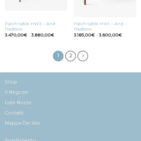
Patch table HW2 – And
Patch table HW1 – And
Tradition
Tradition
Fascia
Fascia
3.470,00
€
-
3.880,00
€
3.185,00
€
-
3.600,00
€
di
di
prezzo:
prezzo:
da
da
3.470,00€
3.185,00
a
a
1
2
3.880,00€
3.600,0
Shop
Il Negozio
Liste Nozze
Contatti
Mappa Del Sito
Arredamento