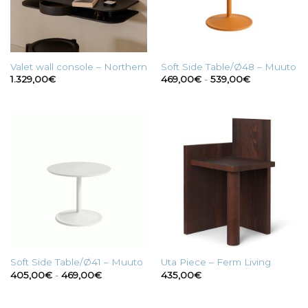
Valet wall console – Northern
Soft Side Table/Ø48 – Muuto
Fascia
1.329,00
€
469,00
€
-
539,00
€
di
prezzo:
da
469,00€
a
539,00€
Soft Side Table/Ø41 – Muuto
Uta Piece – Ferm Living
Fascia
405,00
€
-
469,00
€
435,00
€
di
prezzo:
da