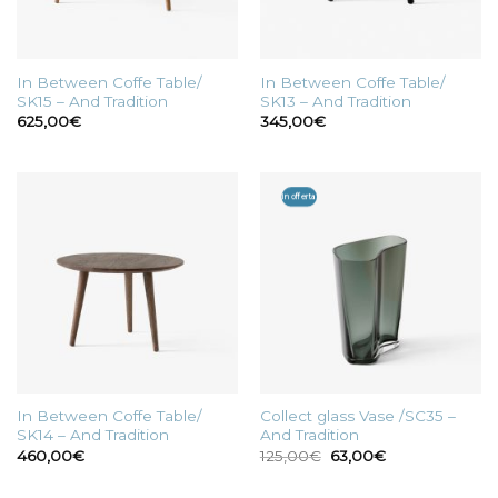
In Between Coffe Table/
In Between Coffe Table/
SK15 – And Tradition
SK13 – And Tradition
625,00
€
345,00
€
In offerta
In Between Coffe Table/
Collect glass Vase /SC35 –
SK14 – And Tradition
And Tradition
Il
Il
460,00
€
125,00
€
63,00
€
prezzo
prezzo
originale
attuale
era:
è: