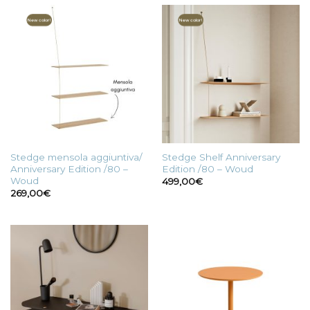
125,00€.
63,00€.
New color!
New color!
Stedge mensola aggiuntiva/
Stedge Shelf Anniversary
Anniversary Edition /80 –
Edition /80 – Woud
Woud
499,00
€
269,00
€