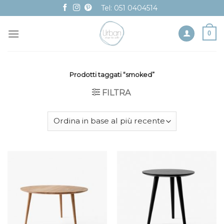
Skip
Tel: 051 0404514
to
content
0
Prodotti taggati “smoked”
FILTRA