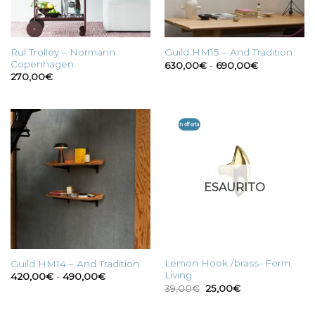
Rul Trolley – Normann
Guild HM15 – And Tradition
Copenhagen
Fascia
630,00
€
-
690,00
€
di
270,00
€
prezzo:
da
630,00€
a
690,00€
In offerta
ESAURITO
Lemon Hook /brass- Ferm
Guild HM14 – And Tradition
Living
Fascia
420,00
€
-
490,00
€
di
Il
Il
39,00
€
25,00
€
prezzo:
prezzo
prezzo
da
originale
attuale
420,00€
era:
è: