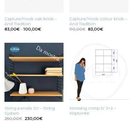
Capture/Hook oak knob –
Capture/Hook colour knob –
And Tradition
And Tradition
Fascia
Il
Il
83,00
€
-
100,00
€
110,00
€
83,00
€
di
prezzo
prezzo
prezzo:
originale
attuale
da
era:
è:
83,00€
110,00€.
83,00€.
a
In offerta
100,00€
String pensile 20 – String
Krossing comp.5/ 3×2 –
System
Kriptonite
Il
Il
290,00
€
230,00
€
prezzo
prezzo
originale
attuale
era:
è: