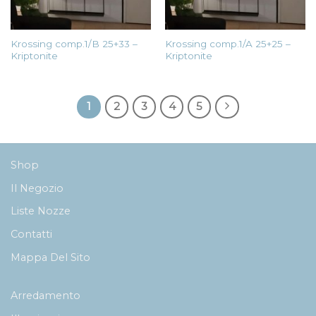
Krossing comp.1/B 25+33 –
Krossing comp.1/A 25+25 –
Kriptonite
Kriptonite
1
2
3
4
5
Shop
Il Negozio
Liste Nozze
Contatti
Mappa Del Sito
Arredamento