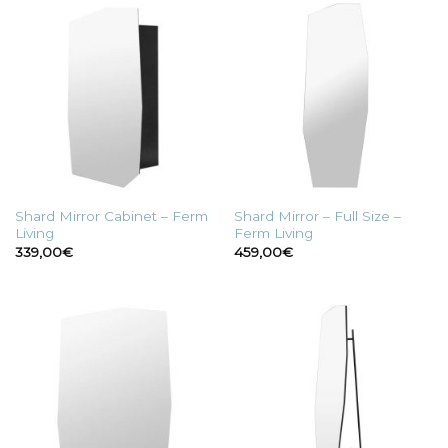
290,00€.
230,00€.
Shard Mirror Cabinet – Ferm
Shard Mirror – Full Size –
Living
Ferm Living
339,00
€
459,00
€