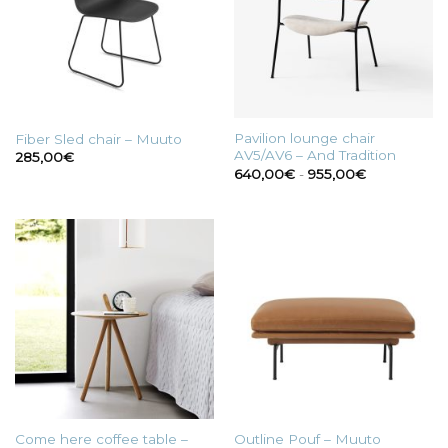
Pavilion lounge chair
Fiber Sled chair – Muuto
AV5/AV6 – And Tradition
285,00
€
Fascia
640,00
€
-
955,00
€
di
prezzo:
da
640,00€
a
955,00€
Come here coffee table –
Outline Pouf – Muuto