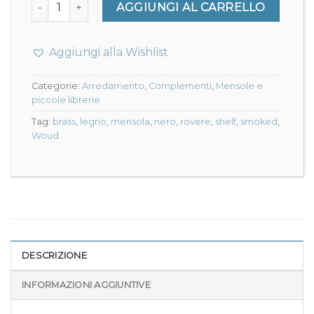
Stedge mensola aggiuntiva/ Anniversary Edition /80 - 
AGGIUNGI AL CARRELLO
Aggiungi alla Wishlist
Categorie:
Arredamento
,
Complementi
,
Mensole e
piccole librerie
Tag:
brass
,
legno
,
mensola
,
nero
,
rovere
,
shelf
,
smoked
,
Woud
DESCRIZIONE
INFORMAZIONI AGGIUNTIVE