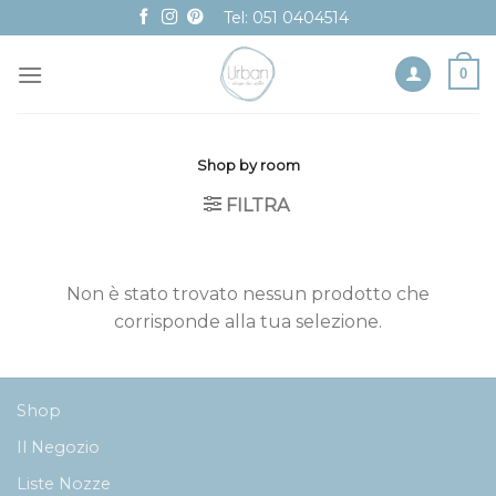
Skip
Tel: 051 0404514
to
content
0
Shop by room
FILTRA
Non è stato trovato nessun prodotto che
corrisponde alla tua selezione.
Shop
Il Negozio
Liste Nozze