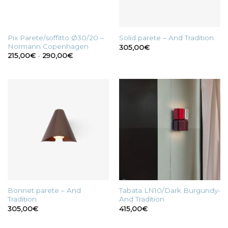
Pix Parete/soffitto Ø30/20 –
Solid parete – And Tradition
Normann Copenhagen
305,00
€
Fascia
215,00
€
-
290,00
€
di
prezzo:
da
215,00€
a
290,00€
Bonnet parete – And
Tabata LN10/Dark Burgundy-
Tradition
And Tradition
305,00
€
415,00
€