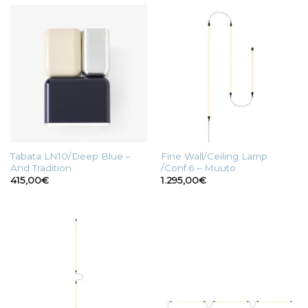
Tabata LN10/Deep Blue –
Fine Wall/Ceiling Lamp
And Tradition
/Conf.6 – Muuto
415,00
€
1.295,00
€