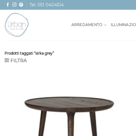
Skip
Tel: 051 0404514
to
content
ARREDAMENTO
ILLUMINAZI
Prodotti taggati “sirka grey”
FILTRA