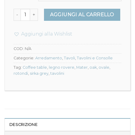
a
1.422,00€
Accent coffee tables - Mater design quantità
AGGIUNGI AL CARRELLO
Aggiungi alla Wishlist
COD:
N/A
Categorie:
Arredamento
,
Tavoli
,
Tavolini e Consolle
Tag:
Coffee table
,
legno rovere
,
Mater
,
oak
,
ovale
,
rotondi
,
sirka grey
,
tavolini
DESCRIZIONE