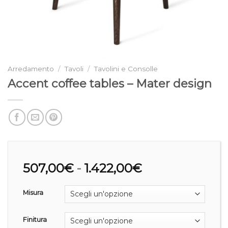
Arredamento
/
Tavoli
/
Tavolini e Consolle
Accent coffee tables – Mater design
Fascia
507,00
€
-
1.422,00
€
di
prezzo:
Misura
da
507,00€
Finitura