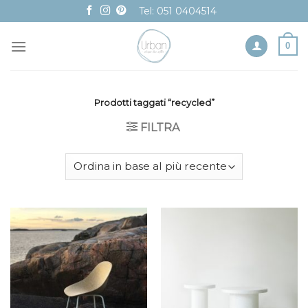
Skip
Tel: 051 0404514
to
content
0
Prodotti taggati “recycled”
FILTRA