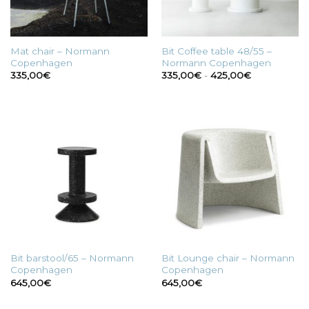
Mat chair – Normann
Bit Coffee table 48/55 –
Copenhagen
Normann Copenhagen
Fascia
335,00
€
335,00
€
-
425,00
€
di
prezzo:
da
335,00€
a
425,00€
Bit barstool/65 – Normann
Bit Lounge chair – Normann
Copenhagen
Copenhagen
645,00
€
645,00
€