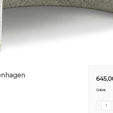
enhagen
645,0
Colore
Bit Loung