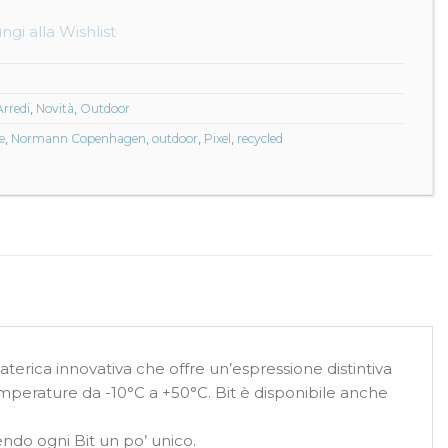
ngi alla Wishlist
Arredi
,
Novità
,
Outdoor
e
,
Normann Copenhagen
,
outdoor
,
Pixel
,
recycled
materica innovativa che offre un’espressione distintiva
temperature da -10°C a +50°C. Bit è disponibile anche
endo ogni Bit un po’ unico.