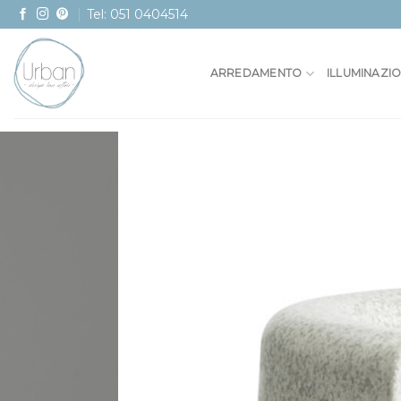
Skip
Tel: 051 0404514
to
content
ARREDAMENTO
ILLUMINAZI