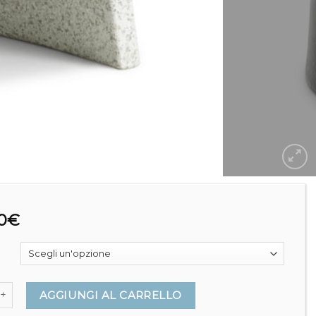
0
€
e chair - Normann Copenhagen quantità
AGGIUNGI AL CARRELLO