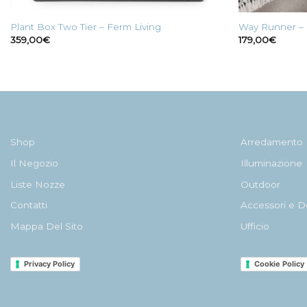
Plant Box Two Tier – Ferm Living
Way Runner – 
359,00
€
179,00
€
Shop
Arredamento
Il Negozio
Illuminazione
Liste Nozze
Outdoor
Contatti
Accessori e D
Mappa Del Sito
Ufficio
Privacy Policy
Cookie Policy