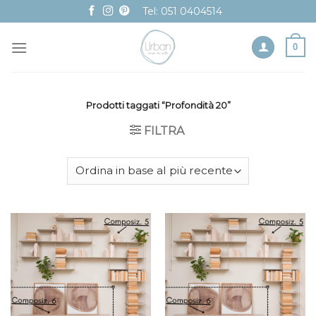
Skip
Tel: 051 0404514
to
content
0
Prodotti taggati “Profondità 20”
FILTRA