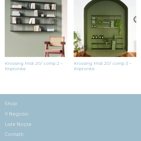
Krossing Midi 20/ comp.2 –
Krossing Midi 20/ comp.3 –
Kriptonite
Kriptonite
Shop
Il Negozio
Liste Nozze
Contatti