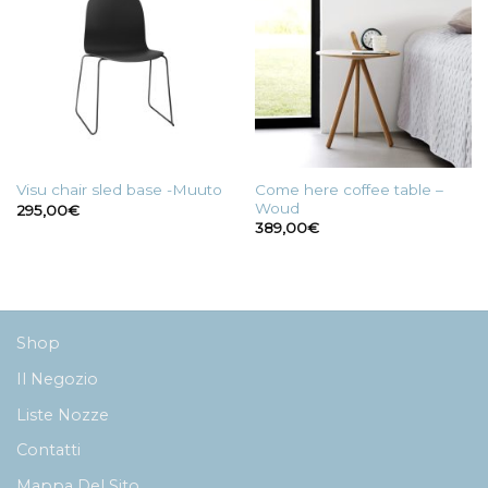
Come here coffee table –
Visu chair sled base -Muuto
Woud
295,00
€
389,00
€
Shop
Il Negozio
Liste Nozze
Contatti
Mappa Del Sito