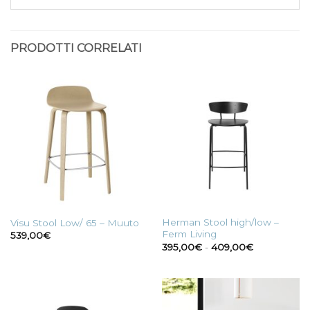
PRODOTTI CORRELATI
Herman Stool high/low –
Visu Stool Low/ 65 – Muuto
Ferm Living
539,00
€
Fascia
395,00
€
-
409,00
€
di
prezzo:
da
395,00€
a
409,00€