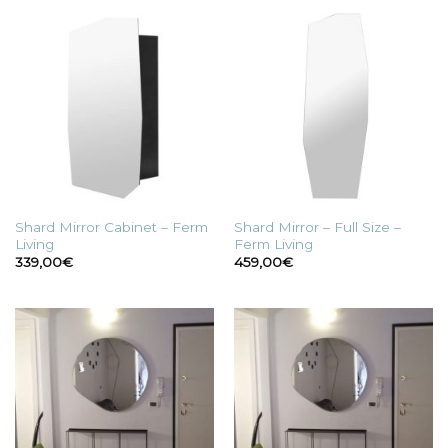
470,00€.
340,00€.
Shard Mirror Cabinet – Ferm
Shard Mirror – Full Size –
Living
Ferm Living
339,00
€
459,00
€