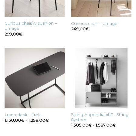
Curious chair/w.cushion –
Curious chair – Umage
Umage
249,00
€
299,00
€
String Appendiabiti/1- String
Luma desk – Treku
System
Fascia
1.150,00
€
-
1.298,00
€
di
Fascia
1.505,00
€
-
1.587,00
€
prezzo:
di
da
prezzo:
1.150,00€