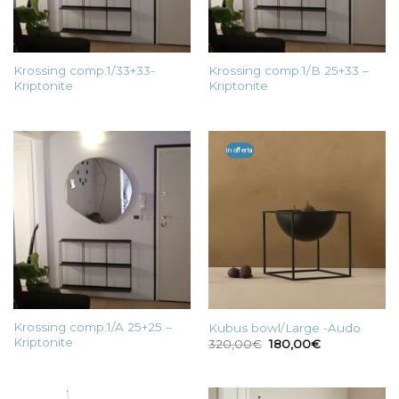
Krossing comp.1/33+33-
Krossing comp.1/B 25+33 –
Kriptonite
Kriptonite
In offerta
Krossing comp.1/A 25+25 –
Kubus bowl/Large -Audo
Kriptonite
Il
Il
320,00
€
180,00
€
prezzo
prezzo
originale
attuale
era:
è:
320,00€.
180,00€.