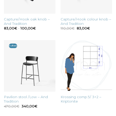
Capture/Hook oak knob –
Capture/Hook colour knob –
And Tradition
And Tradition
Fascia
Il
Il
83,00
€
-
100,00
€
110,00
€
83,00
€
di
prezzo
prezzo
prezzo:
originale
attuale
da
era:
è:
83,00€
110,00€.
83,00€.
a
In offerta
100,00€
Pavilion stool /Low – And
Krossing comp.5/ 3×2 –
Tradition
Kriptonite
Il
Il
470,00
€
340,00
€
prezzo
prezzo
originale
attuale
era:
è: