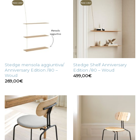
New color!
New color!
Stedge mensola aggiuntiva/
Stedge Shelf Anniversary
Anniversary Edition /80 –
Edition /80 – Woud
Woud
499,00
€
269,00
€