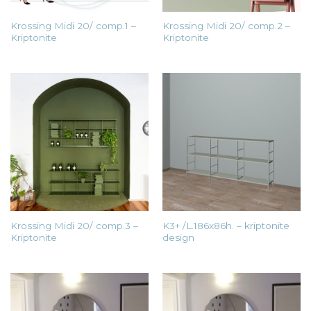
Krossing Midi 20/ comp.1 –
Krossing Midi 20/ comp.2 –
Kriptonite
Kriptonite
Krossing Midi 20/ comp.3 –
K3+ /L.186x86h. – kriptonite
Kriptonite
design