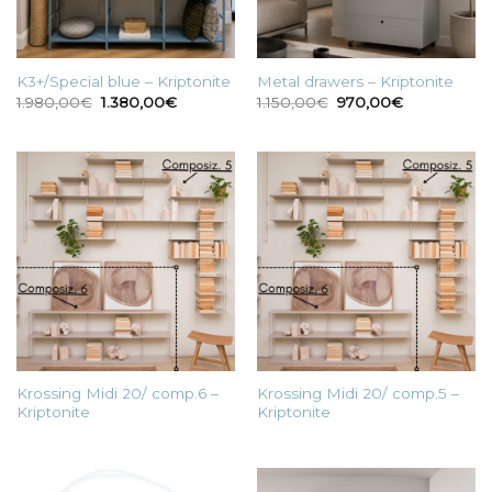
K3+/Special blue – Kriptonite
Metal drawers – Kriptonite
Il
Il
Il
Il
1.980,00
€
1.380,00
€
1.150,00
€
970,00
€
prezzo
prezzo
prezzo
prezzo
originale
attuale
originale
attuale
era:
è:
era:
è:
1.980,00€.
1.380,00€.
1.150,00€.
970,00€.
Krossing Midi 20/ comp.6 –
Krossing Midi 20/ comp.5 –
Kriptonite
Kriptonite