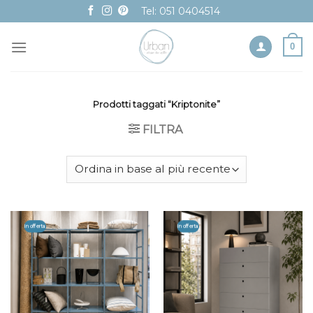
Skip
Tel: 051 0404514
to
content
0
Prodotti taggati “Kriptonite”
FILTRA
In offerta
In offerta