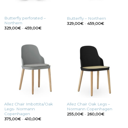
Butterfly perforated –
Butterfly – Northern
Northern
Fascia
329,00
€
-
459,00
€
di
Fascia
329,00
€
-
459,00
€
prezzo:
di
da
prezzo:
329,00€
da
a
329,00€
459,00€
a
459,00€
Allez Chair Imbottita/Oak
Allez Chair Oak Legs –
Legs- Normann
Normann Copenhagen
Copenhagen
Fascia
255,00
€
-
260,00
€
di
Fascia
375,00
€
-
410,00
€
prezzo:
di
da
prezzo: