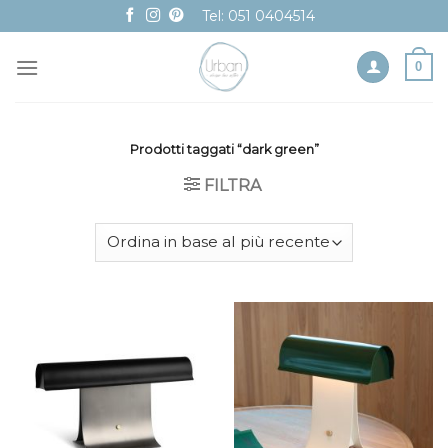
Skip
Tel: 051 0404514
to
content
0
Prodotti taggati “dark green”
FILTRA