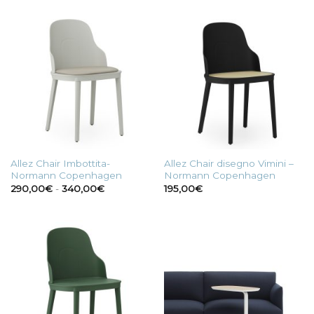
255,00€
da
a
375,00€
260,00€
a
410,00€
Allez Chair Imbottita-
Allez Chair disegno Vimini –
Normann Copenhagen
Normann Copenhagen
Fascia
290,00
€
-
340,00
€
195,00
€
di
prezzo:
da
290,00€
a
340,00€