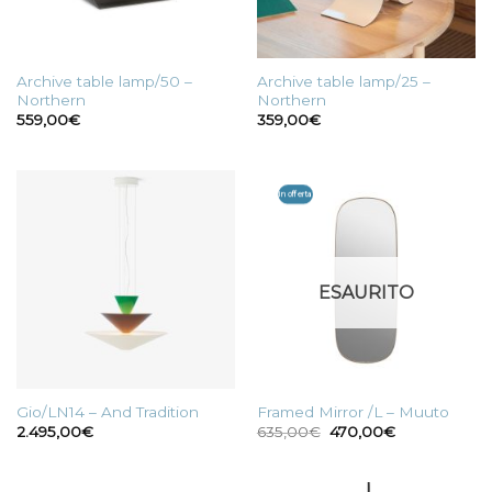
Archive table lamp/50 –
Archive table lamp/25 –
Northern
Northern
559,00
€
359,00
€
In offerta
ESAURITO
Gio/LN14 – And Tradition
Framed Mirror /L – Muuto
Il
Il
2.495,00
€
635,00
€
470,00
€
prezzo
prezzo
originale
attuale
era:
è:
635,00€.
470,00€.