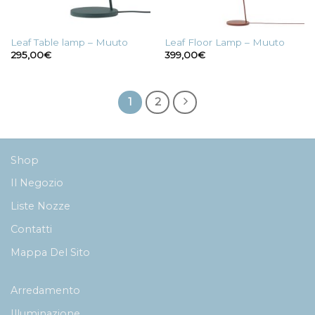
Leaf Table lamp – Muuto
Leaf Floor Lamp – Muuto
295,00
€
399,00
€
1
2
Shop
Il Negozio
Liste Nozze
Contatti
Mappa Del Sito
Arredamento
Illuminazione