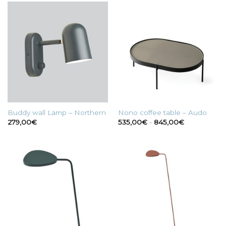
Buddy wall Lamp – Northern
Nono coffee table – Audo
Fascia
279,00
€
535,00
€
-
845,00
€
di
prezzo:
da
535,00€
a
845,00€