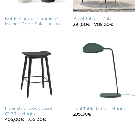
Bottle Grinder Ceramics /
Bowl Table – Mater
Macina Pepe-Sale – Audo
Fascia
391,00
€
-
709,00
€
di
prezzo:
da
391,00€
a
709,00€
Fiber stool wood base h.
Leaf Table lamp – Muuto
65/75 – Muuto
295,00
€
Fascia
405,00
€
-
755,00
€
di
prezzo:
da
405,00€
a