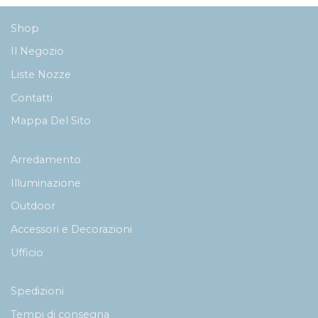
755,00€
Shop
Il Negozio
Liste Nozze
Contatti
Mappa Del Sito
Arredamento
Illuminazione
Outdoor
Accessori e Decorazioni
Ufficio
Spedizioni
Tempi di consegna