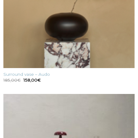
Surround vase – Audo
Il
Il
185,00
€
158,00
€
prezzo
prezzo
originale
attuale
era:
è:
185,00€.
158,00€.