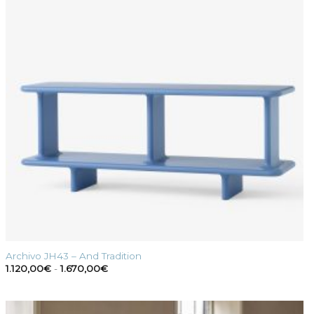
Archivo JH43 – And Tradition
Fascia
1.120,00
€
-
1.670,00
€
di
prezzo:
da
1.120,00€
a