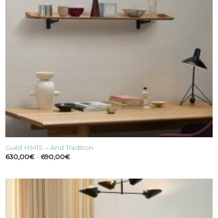
Guild HM15 – And Tradition
Fascia
630,00
€
-
690,00
€
di
prezzo:
da
630,00€
a
690,00€