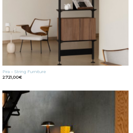
Pira – String Furniture
2.721,00
€