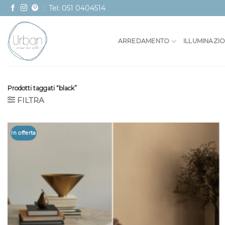
Skip
Tel: 051 0404514
to
content
ARREDAMENTO
ILLUMINAZI
Prodotti taggati “black”
FILTRA
In offerta