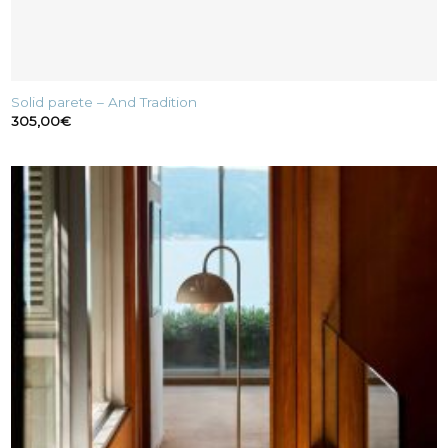
Solid parete – And Tradition
305,00
€