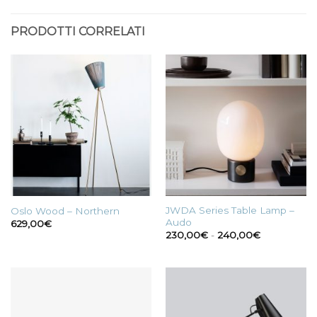
PRODOTTI CORRELATI
JWDA Series Table Lamp –
Oslo Wood – Northern
Audo
629,00
€
Fascia
230,00
€
-
240,00
€
di
prezzo:
da
230,00€
a
240,00€