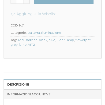
Aggiungi alla Wishlist
COD:
N/A
Categorie:
Da terra
,
Illuminazione
Tag:
And Tradition
,
black
,
blue
,
Floor Lamp
,
flowerpot
,
grey
,
lamp
,
VP12
DESCRIZIONE
INFORMAZIONI AGGIUNTIVE