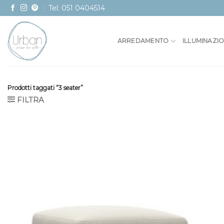
Skip
Tel: 051 0404514
to
content
ARREDAMENTO
ILLUMINAZI
Prodotti taggati “3 seater”
FILTRA