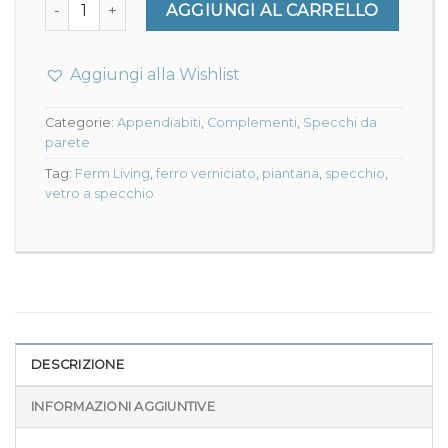
Shard Free Standing Mirror - Ferm Living quantità
AGGIUNGI AL CARRELLO
Aggiungi alla Wishlist
Categorie:
Appendiabiti
,
Complementi
,
Specchi da
parete
Tag:
Ferm Living
,
ferro verniciato
,
piantana
,
specchio
,
vetro a specchio
DESCRIZIONE
INFORMAZIONI AGGIUNTIVE