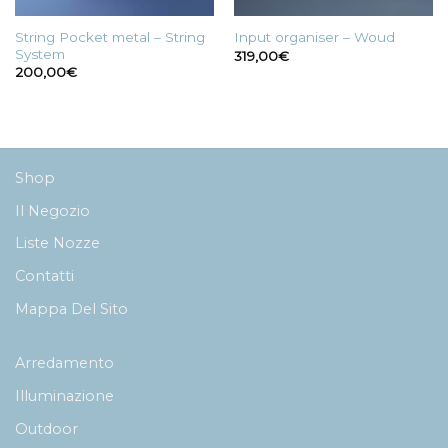
String Pocket metal – String
Input organiser – Woud
System
319,00
€
200,00
€
Shop
Il Negozio
Liste Nozze
Contatti
Mappa Del Sito
Arredamento
Illuminazione
Outdoor