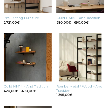
Pira – String Furniture
Guild HM15 – And Tradition
Fascia
2.721,00
€
630,00
€
-
690,00
€
di
prezzo:
da
630,00€
a
690,00€
Rombe Metal / Wood – And
Guild HM14 – And Tradition
Tradition
Fascia
420,00
€
-
490,00
€
di
1.395,00
€
prezzo:
da
420,00€
a