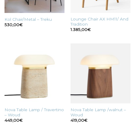
Lounge Chair AX HM11/ And
Kol Chair/Metal – Treku
Tradition
530,00
€
1.385,00
€
Nova Table Lamp / Travertino
Nova Table Lamp /walnut –
– Woud
Woud
449,00
€
419,00
€