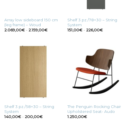
Array low sideboard 150 cm
Shelf 3 pz./78×30 – String
(leg frame) – Woud
System
Fascia
Fascia
2.069,00
€
-
2.159,00
€
151,00
€
-
226,00
€
di
di
prezzo:
prezzo:
da
da
2.069,00€
151,00€
a
a
2.159,00€
226,00€
Shelf 3 pz./58×30 – String
The Penguin Rocking Chair
System
Upholstered Seat- Audo
Fascia
140,00
€
-
200,00
€
1.250,00
€
di
prezzo:
da