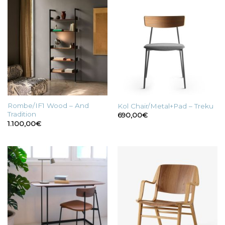
490,00€
Rombe/IF1 Wood – And
Kol Chair/Metal+Pad – Treku
Tradition
690,00
€
1.100,00
€