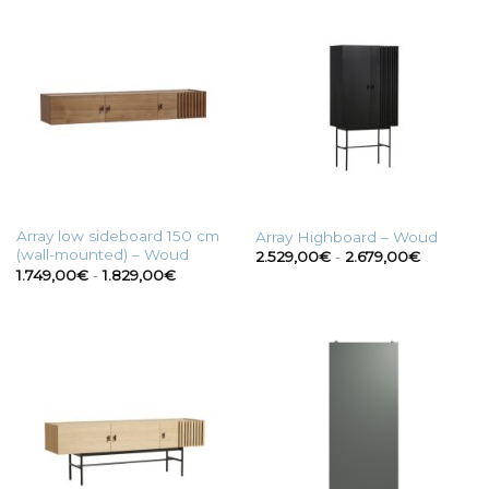
Array low sideboard 150 cm
Array Highboard – Woud
(wall-mounted) – Woud
Fascia
2.529,00
€
-
2.679,00
€
di
Fascia
1.749,00
€
-
1.829,00
€
prezzo:
di
da
prezzo:
2.529,00
da
a
1.749,00€
2.679,00
a
1.829,00€