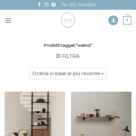
Skip
Tel: 051 0404514
to
content
0
Prodotti taggati “walnut”
FILTRA