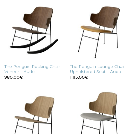
140,00€
a
200,00€
The Penguin Rocking Chair
The Penguin Lounge Chair
Veneer – Audo
Upholstered Seat – Audo
980,00
€
1.115,00
€