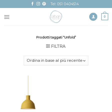
Skip
Tel: 051 0404514
to
content
0
Prodotti taggati “Unfold”
FILTRA