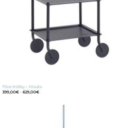
Flow trolley – Muuto
Fascia
399,00
€
-
629,00
€
di
prezzo:
da
399,00€
a
629,00€