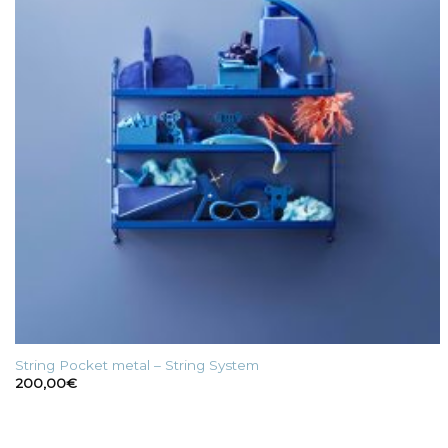
String Pocket metal – String System
200,00
€