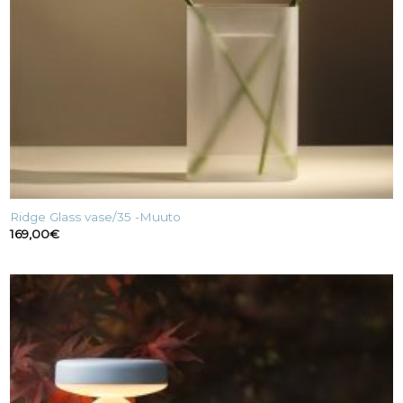
Ridge Glass vase/35 -Muuto
169,00
€