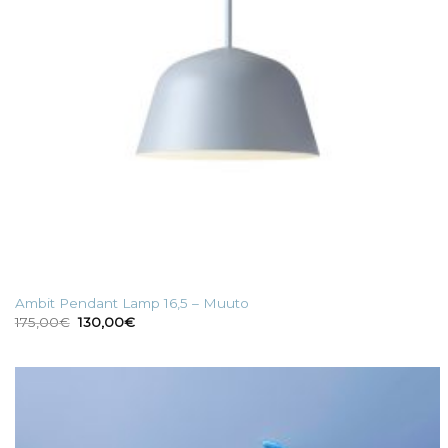
Ambit Pendant Lamp 16,5 – Muuto
Il
Il
175,00
€
130,00
€
prezzo
prezzo
originale
attuale
era:
è:
175,00€.
130,00€.