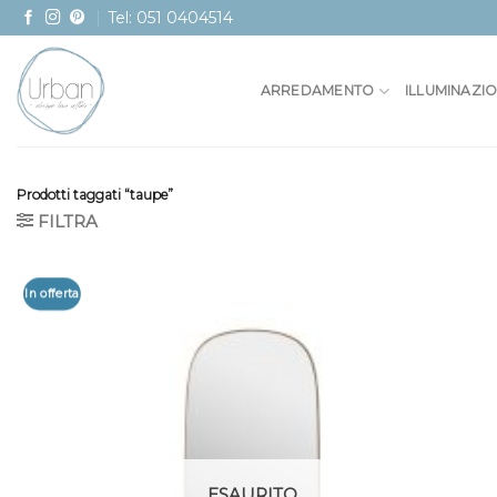
Skip
Tel: 051 0404514
to
content
ARREDAMENTO
ILLUMINAZI
Prodotti taggati “taupe”
FILTRA
In offerta
ESAURITO