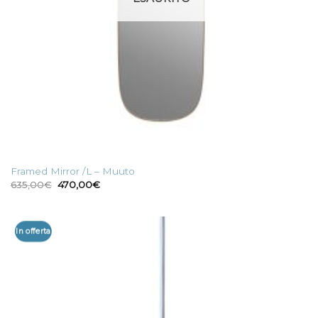
Framed Mirror /L – Muuto
Il
Il
635,00
€
470,00
€
prezzo
prezzo
originale
attuale
era:
è:
635,00€.
470,00€.
In offerta