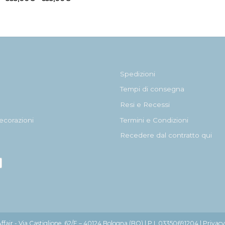
di
prezzo:
da
335,00€
a
635,00€
Spedizioni
Tempi di consegna
Resi e Recessi
ecorazioni
Termini e Condizioni
Recedere dal contratto qui
fair - Via Castiglione, 62/E – 40124 Bologna (BO) | P.I. 03350691204 |
Privacy