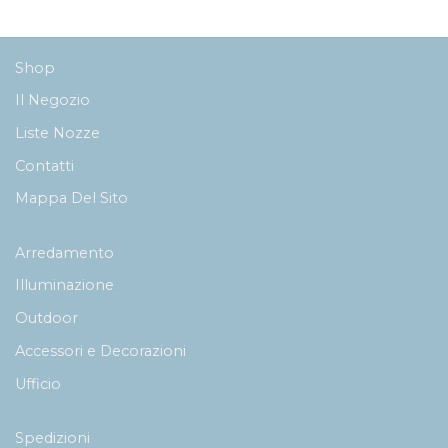
210,00€
a
277,00€
Shop
Il Negozio
Liste Nozze
Contatti
Mappa Del Sito
Arredamento
Illuminazione
Outdoor
Accessori e Decorazioni
Ufficio
Spedizioni