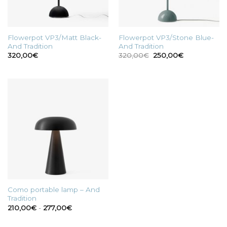
Flowerpot VP3/Matt Black-
Flowerpot VP3/Stone Blue-
And Tradition
And Tradition
Il
Il
320,00
€
320,00
€
250,00
€
prezzo
prezzo
originale
attuale
era:
è:
320,00€.
250,00€.
Como portable lamp – And
Tradition
Fascia
210,00
€
-
277,00
€
di
prezzo:
da