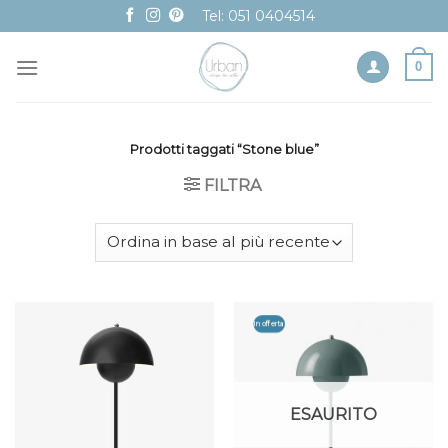
Skip
Tel: 051 0404514
to
content
0
Prodotti taggati “Stone blue”
FILTRA
In offerta
ESAURITO