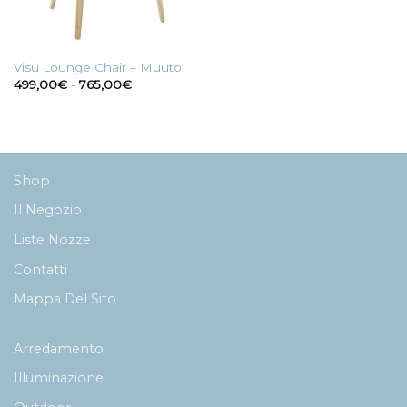
Visu Lounge Chair – Muuto
Fascia
499,00
€
-
765,00
€
di
prezzo:
da
499,00€
a
765,00€
Shop
Il Negozio
Liste Nozze
Contatti
Mappa Del Sito
Arredamento
Illuminazione