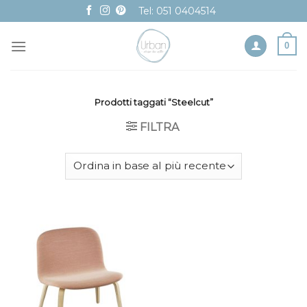
Skip
Tel: 051 0404514
to
content
0
Prodotti taggati “Steelcut”
FILTRA