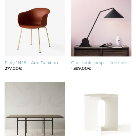
Elefy JH28 – And Tradition
Gear table lamp – Northern
277,00
€
1.399,00
€