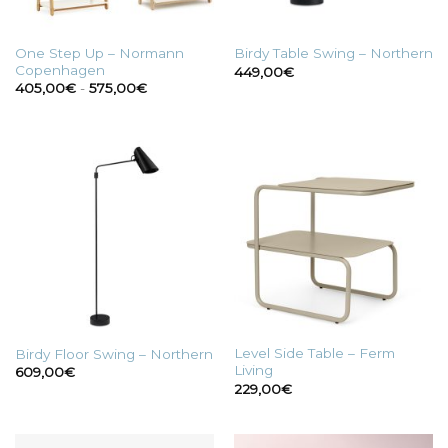
One Step Up – Normann
Birdy Table Swing – Northern
Copenhagen
449,00
€
Fascia
405,00
€
-
575,00
€
di
prezzo:
da
405,00€
a
575,00€
Level Side Table – Ferm
Birdy Floor Swing – Northern
Living
609,00
€
229,00
€