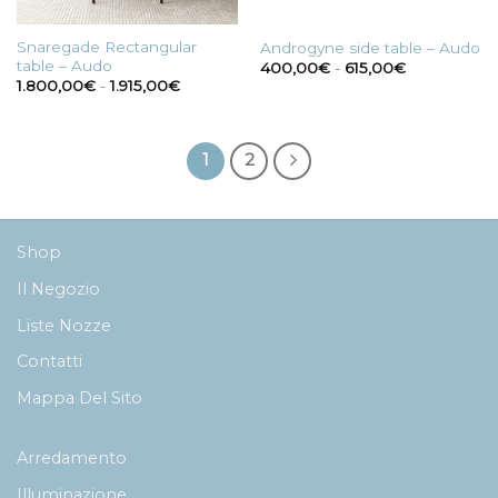
Snaregade Rectangular
Androgyne side table – Audo
table – Audo
Fascia
400,00
€
-
615,00
€
di
Fascia
1.800,00
€
-
1.915,00
€
prezzo:
di
da
prezzo:
400,00€
da
a
1.800,00€
615,00€
a
1
2
1.915,00€
Shop
Il Negozio
Liste Nozze
Contatti
Mappa Del Sito
Arredamento
Illuminazione