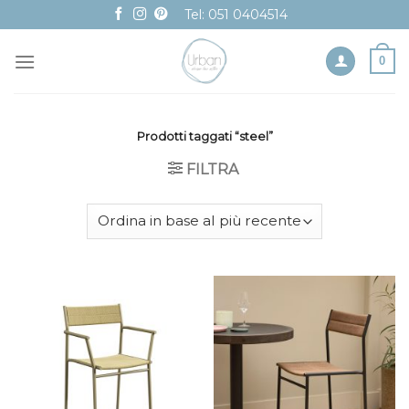
Skip
Tel: 051 0404514
to
content
0
Prodotti taggati “steel”
FILTRA