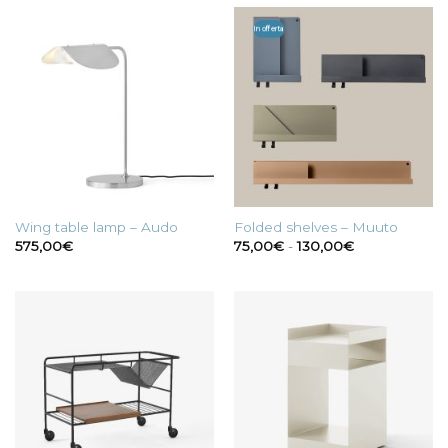
In offerta
Wing table lamp – Audo
Folded shelves – Muuto
Fascia
575,00
€
75,00
€
-
130,00
€
di
prezzo:
da
75,00€
a
130,00€