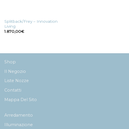
Splitback/Frey – Innovation
Living
1.870,00
€
Shop
Il Negozio
Liste Nozze
Contatti
Mappa Del Sito
Arredamento
Illuminazione