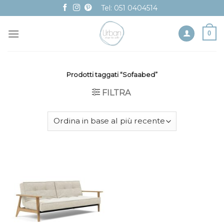
Skip
Tel: 051 0404514
to
content
0
Prodotti taggati “Sofaabed”
FILTRA