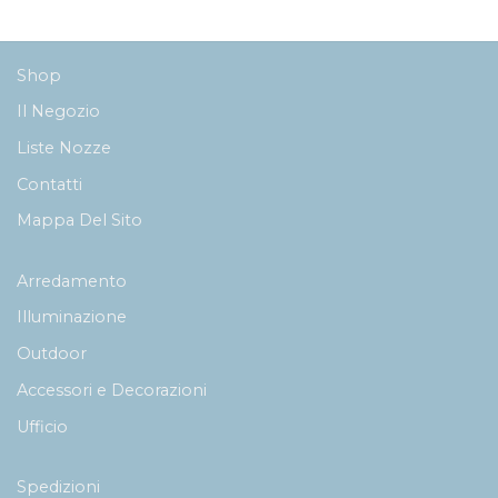
291,00€
a
374,00€
Shop
Il Negozio
Liste Nozze
Contatti
Mappa Del Sito
Arredamento
Illuminazione
Outdoor
Accessori e Decorazioni
Ufficio
Spedizioni