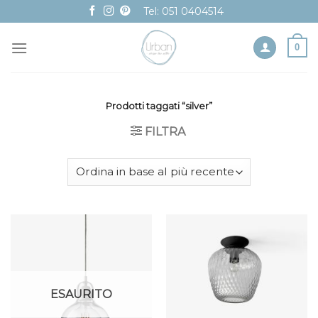
Skip
Tel: 051 0404514
to
content
0
Prodotti taggati “silver”
FILTRA
ESAURITO