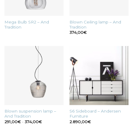
Mega Bulb SR2 – And
Blown Ceiling lamp – And
Tradition
Tradition
374,00
€
Blown suspension lamp –
S6 Sideboard – Andersen
And Tradition
Furniture
Fascia
291,00
€
-
374,00
€
2.890,00
€
di
prezzo:
da