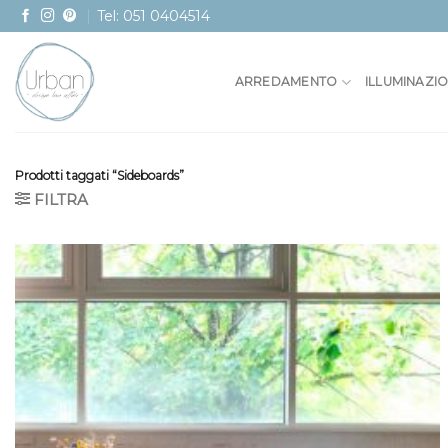
Skip
Tel: 051 0404514
to
content
ARREDAMENTO
ILLUMINAZI
Prodotti taggati “Sideboards”
FILTRA