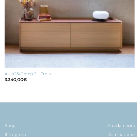
Aura25/Comp.2 – Treku
3.340,00
€
Shop
Arredamento
Il Negozio
Illuminazione