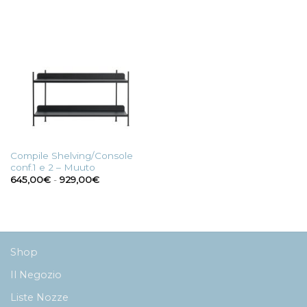
1.495,00€
a
1.759,00€
Compile Shelving/Console
conf.1 e 2 – Muuto
Fascia
645,00
€
-
929,00
€
di
prezzo:
da
645,00€
a
929,00€
Shop
Il Negozio
Liste Nozze