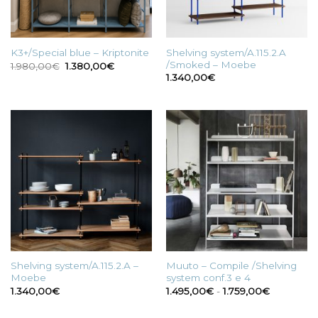
Shelving system/A.115.2.A
K3+/Special blue – Kriptonite
/Smoked – Moebe
Il
Il
1.980,00
€
1.380,00
€
prezzo
prezzo
1.340,00
€
originale
attuale
era:
è:
1.980,00€.
1.380,00€.
Shelving system/A.115.2.A –
Muuto – Compile /Shelving
Moebe
system conf.3 e 4
Fascia
1.340,00
€
1.495,00
€
-
1.759,00
€
di
prezzo:
da