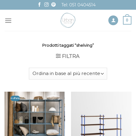
Skip
Tel: 051 0404514
to
content
0
Prodotti taggati “shelving”
FILTRA
In offerta