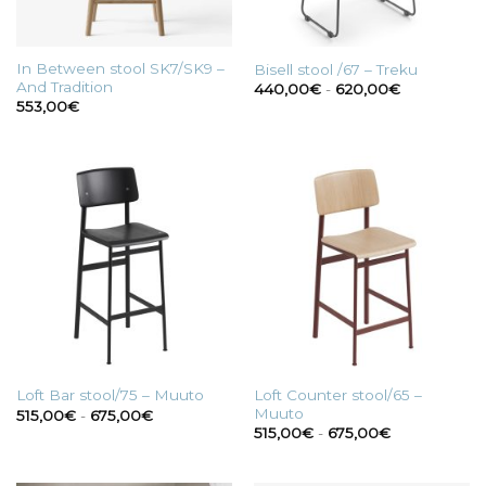
In Between stool SK7/SK9 –
Bisell stool /67 – Treku
And Tradition
Fascia
440,00
€
-
620,00
€
di
553,00
€
prezzo:
da
440,00€
a
620,00€
Loft Counter stool/65 –
Loft Bar stool/75 – Muuto
Muuto
Fascia
515,00
€
-
675,00
€
di
Fascia
515,00
€
-
675,00
€
prezzo:
di
da
prezzo:
515,00€
da
a