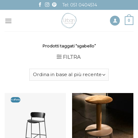
Skip
Tel: 051 0404514
to
content
0
Prodotti taggati “sgabello”
FILTRA
In offerta