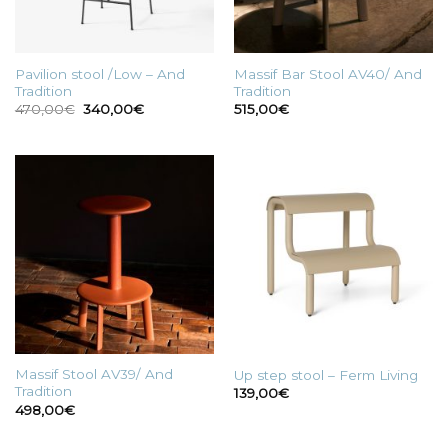
Pavilion stool /Low – And
Massif Bar Stool AV40/ And
Tradition
Tradition
Il
Il
470,00
€
340,00
€
515,00
€
prezzo
prezzo
originale
attuale
era:
è:
470,00€.
340,00€.
Massif Stool AV39/ And
Up step stool – Ferm Living
Tradition
139,00
€
498,00
€