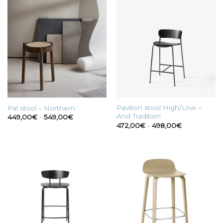
515,00€
675,00€
a
675,00€
Pavilion stool High/Low –
Pal stool – Northern
And Tradition
Fascia
449,00
€
-
549,00
€
di
Fascia
472,00
€
-
498,00
€
prezzo:
di
da
prezzo:
449,00€
da
a
472,00€
549,00€
a
498,00€