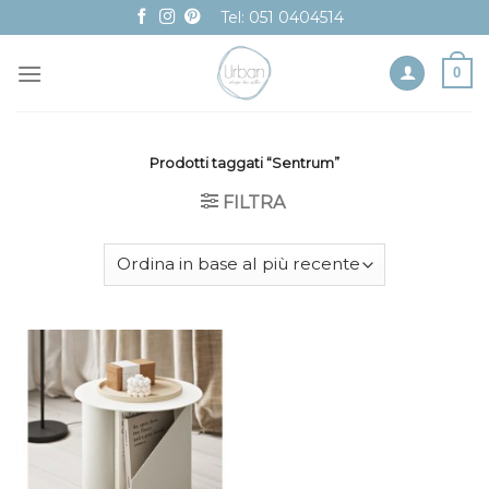
Skip
Tel: 051 0404514
to
content
0
Prodotti taggati “Sentrum”
FILTRA