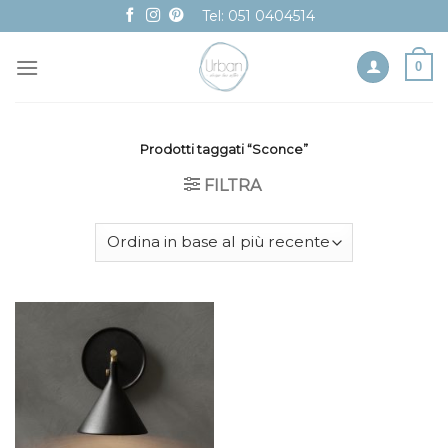
Skip
Tel: 051 0404514
to
content
0
Prodotti taggati “Sconce”
FILTRA