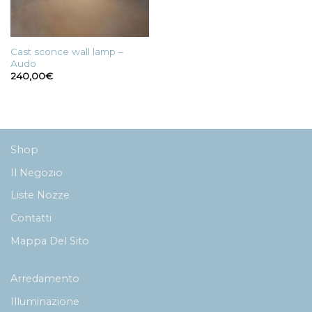
Cast sconce wall lamp –
Audo
240,00
€
Shop
Il Negozio
Liste Nozze
Contatti
Mappa Del Sito
Arredamento
Illuminazione