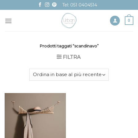
Skip
Tel: 051 0404514
to
content
0
Prodotti taggati “scandinavo”
FILTRA