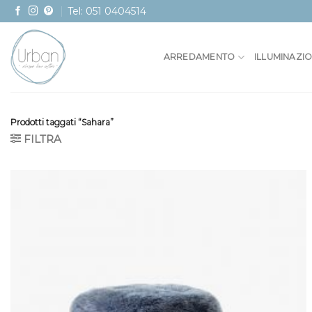
Skip
Tel: 051 0404514
to
content
ARREDAMENTO
ILLUMINAZI
Prodotti taggati “Sahara”
FILTRA