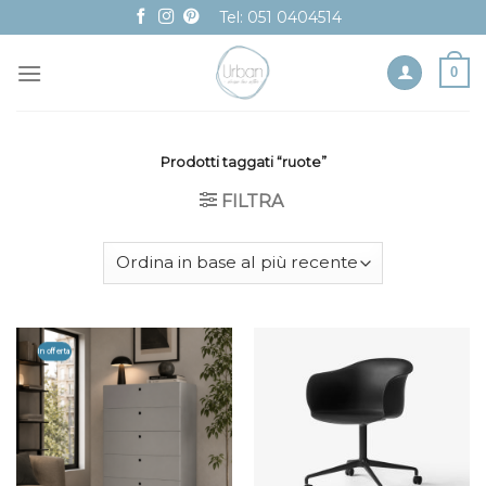
Skip
Tel: 051 0404514
to
content
0
Prodotti taggati “ruote”
FILTRA
In offerta