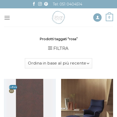
Skip
Tel: 051 0404514
to
content
0
Prodotti taggati “rosa”
FILTRA
In offerta
-50%