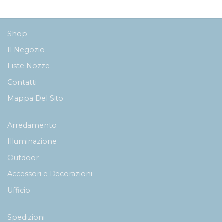
249,00€
a
399,00€
Shop
Il Negozio
Liste Nozze
Contatti
Mappa Del Sito
Arredamento
Illuminazione
Outdoor
Accessori e Decorazioni
Ufficio
Spedizioni