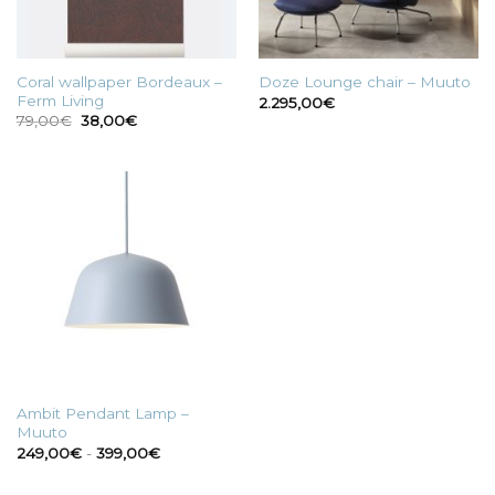
Coral wallpaper Bordeaux –
Doze Lounge chair – Muuto
Ferm Living
2.295,00
€
Il
Il
79,00
€
38,00
€
prezzo
prezzo
originale
attuale
era:
è:
79,00€.
38,00€.
Ambit Pendant Lamp –
Muuto
Fascia
249,00
€
-
399,00
€
di
prezzo:
da