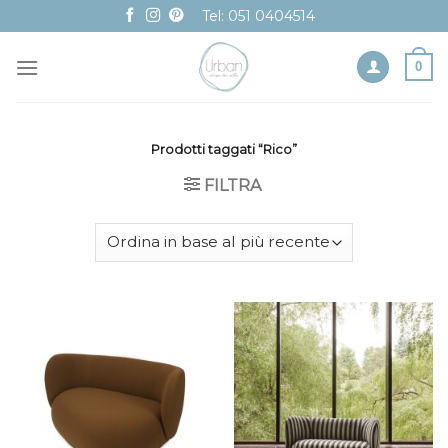
Skip
Tel: 051 0404514
to
content
0
Prodotti taggati “Rico”
FILTRA