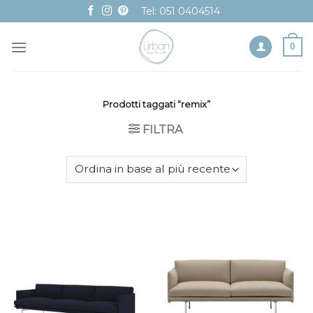
Skip
Tel: 051 0404514
to
content
0
Prodotti taggati “remix”
FILTRA