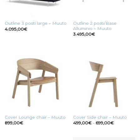
Outline 2 posti/Base
Outline 3 posti large – Muuto
Alluminio – Muuto
4.095,00
€
3.495,00
€
Cover Lounge chair – Muuto
Cover Side chair – Muuto
Fascia
899,00
€
499,00
€
-
699,00
€
di
prezzo:
da
499,00€