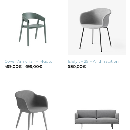
a
699,00€
Cover Armchair – Muuto
Elefy JH29 – And Tradition
Fascia
499,00
€
-
699,00
€
580,00
€
di
prezzo:
da
499,00€
a
699,00€