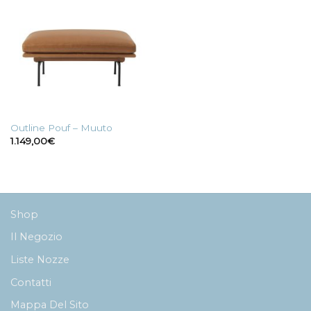
Outline Pouf – Muuto
1.149,00
€
Shop
Il Negozio
Liste Nozze
Contatti
Mappa Del Sito