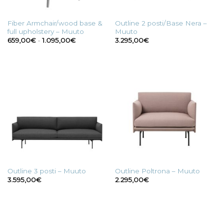
Fiber Armchair/wood base &
Outline 2 posti/Base Nera –
full upholstery – Muuto
Muuto
Fascia
659,00
€
-
1.095,00
€
3.295,00
€
di
prezzo:
da
659,00€
a
1.095,00€
Outline 3 posti – Muuto
Outline Poltrona – Muuto
3.595,00
€
2.295,00
€