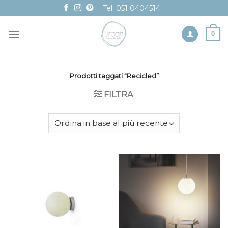
Skip
Tel: 051 0404514
to
content
0
Prodotti taggati “Recicled”
FILTRA