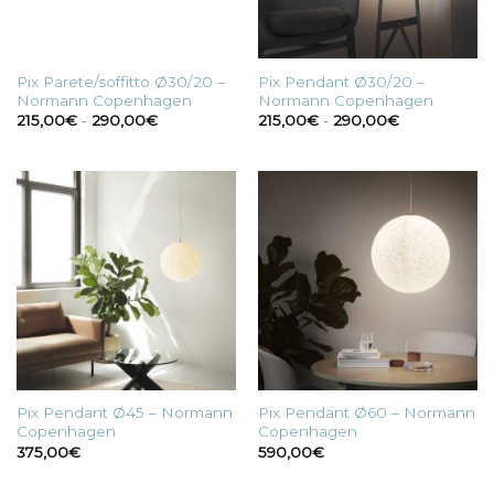
Pix Parete/soffitto Ø30/20 –
Pix Pendant Ø30/20 –
Normann Copenhagen
Normann Copenhagen
Fascia
Fascia
215,00
€
-
290,00
€
215,00
€
-
290,00
€
di
di
prezzo:
prezzo:
da
da
215,00€
215,00€
a
a
290,00€
290,00€
Pix Pendant Ø45 – Normann
Pix Pendant Ø60 – Normann
Copenhagen
Copenhagen
375,00
€
590,00
€