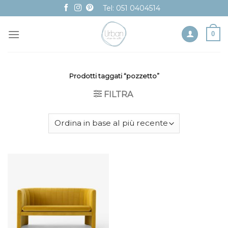
Skip
Tel: 051 0404514
to
content
0
Prodotti taggati “pozzetto”
FILTRA