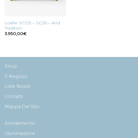
Loafer SC/25 – SC26 – And
Tradition
3.950,00
€
Shop
Il Negozio
Liste Nozze
Contatti
Mappa Del Sito
Arredamento
Illuminazione