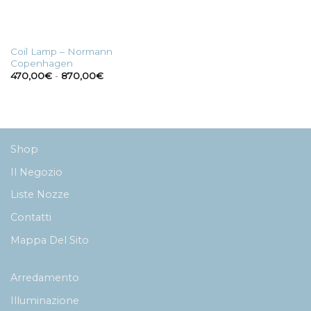
Coil Lamp – Normann
Copenhagen
Fascia
470,00
€
-
870,00
€
di
prezzo:
da
470,00€
a
870,00€
Shop
Il Negozio
Liste Nozze
Contatti
Mappa Del Sito
Arredamento
Illuminazione