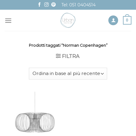
Skip
Tel: 051 0404514
to
content
0
Prodotti taggati “Norman Copenhagen”
FILTRA