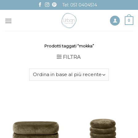
Skip
Tel: 051 0404514
to
content
0
Prodotti taggati “mokka”
FILTRA