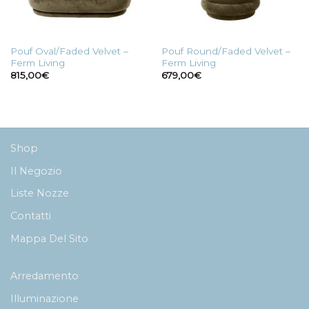
Pouf Oval/Faded Velvet –
Pouf Round/Faded Velvet –
Ferm Living
Ferm Living
815,00
€
679,00
€
Shop
Il Negozio
Liste Nozze
Contatti
Mappa Del Sito
Arredamento
Illuminazione