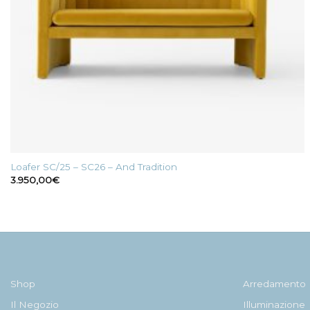
Loafer SC/25 – SC26 – And Tradition
3.950,00
€
Shop
Arredamento
Il Negozio
Illuminazione