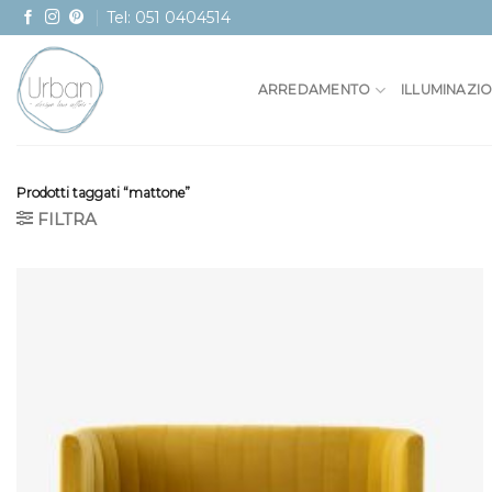
Skip
Tel: 051 0404514
to
content
ARREDAMENTO
ILLUMINAZI
Prodotti taggati “mattone”
FILTRA