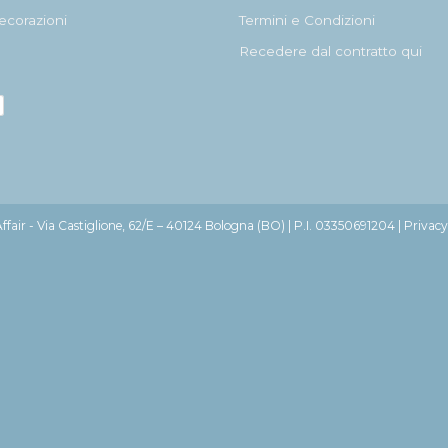
ecorazioni
Termini e Condizioni
Recedere dal contratto qui
fair - Via Castiglione, 62/E – 40124 Bologna (BO) | P.I. 03350691204 |
Privacy