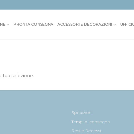
ONE
PRONTA CONSEGNA
ACCESSORI E DECORAZIONI
UFFICI
 tua selezione.
Spedizioni
Tempi di consegna
Resi e Recessi