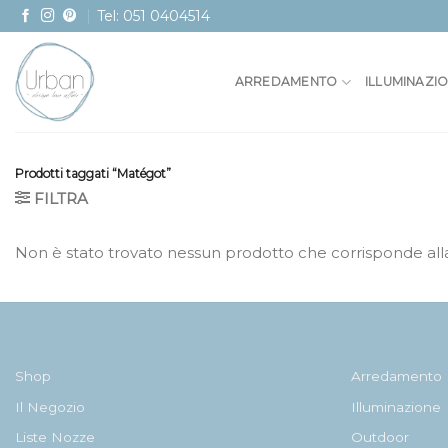
Skip
Tel: 051 0404514
to
content
ARREDAMENTO
ILLUMINAZI
Prodotti taggati “Matégot”
FILTRA
Non è stato trovato nessun prodotto che corrisponde alla
Shop
Arredamento
Il Negozio
Illuminazione
Liste Nozze
Outdoor