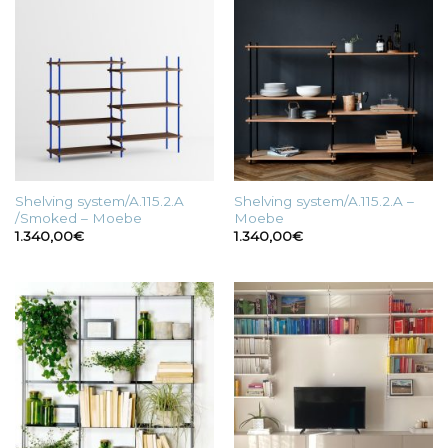
Shelving system/A.115.2.A
Shelving system/A.115.2.A –
/Smoked – Moebe
Moebe
1.340,00
€
1.340,00
€