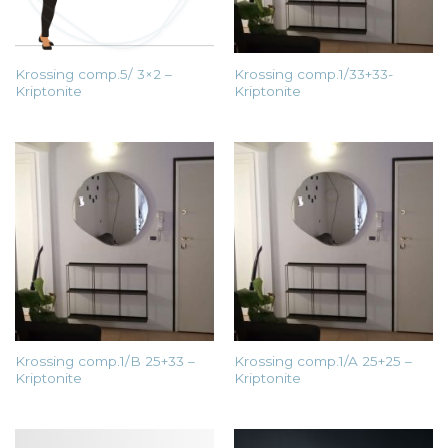
Krossing comp.5/ 3×2 –
Krossing comp.1/33+33-
Kriptonite
Kriptonite
Krossing comp.1/B 25+33 –
Krossing comp.1/A 25+25 –
Kriptonite
Kriptonite