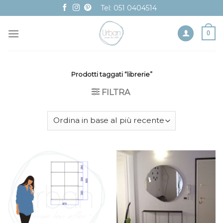
Skip
Tel: 051 0404514
to
content
0
Prodotti taggati “librerie”
FILTRA