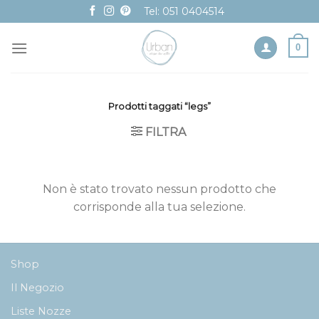
Skip
Tel: 051 0404514
to
content
0
Prodotti taggati “legs”
FILTRA
Non è stato trovato nessun prodotto che
corrisponde alla tua selezione.
Shop
Il Negozio
Liste Nozze