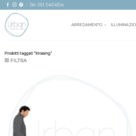
Skip
Tel: 051 0404514
to
content
ARREDAMENTO
ILLUMINAZI
Prodotti taggati “Krossing”
FILTRA