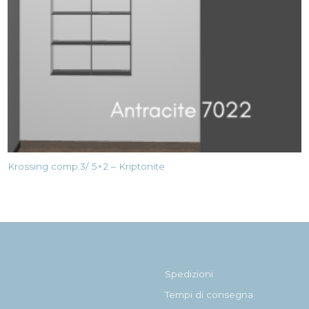
Krossing comp.3/ 5×2 – Kriptonite
Spedizioni
Tempi di consegna