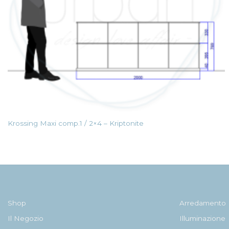
Krossing Maxi comp.1 / 2×4 – Kriptonite
Shop
Arredamento
Il Negozio
Illuminazione