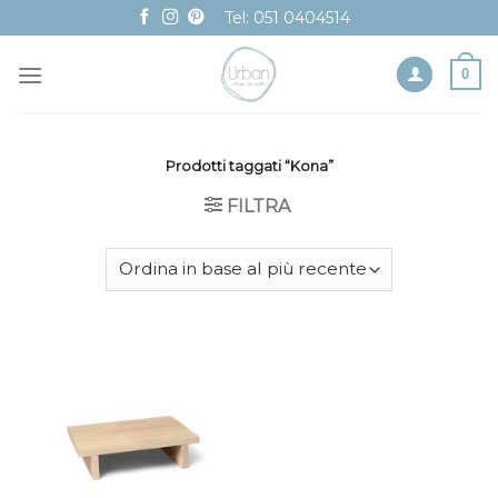
Skip
Tel: 051 0404514
to
content
0
Prodotti taggati “Kona”
FILTRA