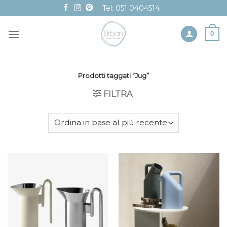
Skip
Tel: 051 0404514
to
content
0
Prodotti taggati “Jug”
FILTRA