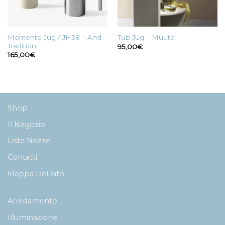
Momento Jug / JH38 – And
Tub Jug – Muuto
Tradition
95,00
€
165,00
€
Shop
Il Negozio
Liste Nozze
Contatti
Mappa Del Sito
Arredamento
Illuminazione