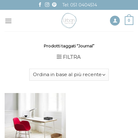
Skip
Tel: 051 0404514
to
content
0
Prodotti taggati “Journal”
FILTRA